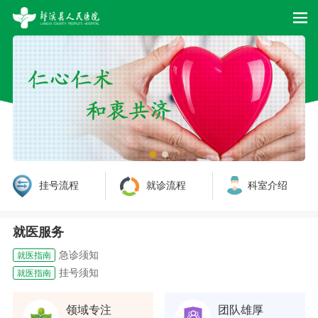
办理新生儿《出生医学证明》须知
就医指南
挂号流程
就诊流程
科室介绍
预约挂号流程
就医指南
验血须知
就医指南
就医服务
体检指南
就医指南
急诊须知
就医指南
挂号须知
就医指南
医院地理位置
就医指南
专家门诊时间
就医指南
领域专注
团队雄厚