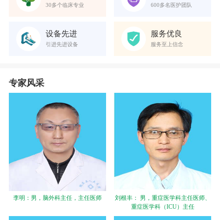
乘车路线
30多个临床专业
600多名医护团队
就医指南
就诊流程
就医指南
办理新生儿《出生医学证明》须知
就医指南
设备先进
服务优良
预约挂号流程
就医指南
引进先进设备
服务至上信念
验血须知
就医指南
体检指南
就医指南
急诊须知
就医指南
专家风采
挂号须知
就医指南
医院地理位置
就医指南
专家门诊时间
就医指南
乘车路线
就医指南
就诊流程
就医指南
李明：男，脑外科主任，主任医师
刘根丰： 男，重症医学科主任医师、
重症医学科（ICU）主任