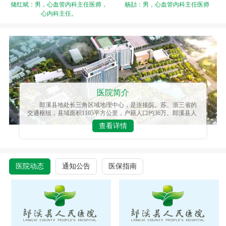
储红斌：男，心血管内科主任医师，
杨劼：男，心血管内科主任医师
心内科主任。
医院简介
郎溪县地处长三角区域地理中心，是连接皖、苏、浙三省的
交通枢纽，县域面积1105平方公里，户籍人口约36万。郎溪县人
民医院始建于1949年，历经多年发展，现已成为一所集医疗、教
查看详情
学、科研、康复于一体的三级综合性医院和国家级爱婴医院，是
全县医疗保健服务的核心机构。医院占地面积6万余平方米，设
备先进、功能完善。新落成的门诊住院综合楼及感染楼、高压氧
舱、新污水站等附属配套设施，作为国···
医院动态
通知公告
医保指南