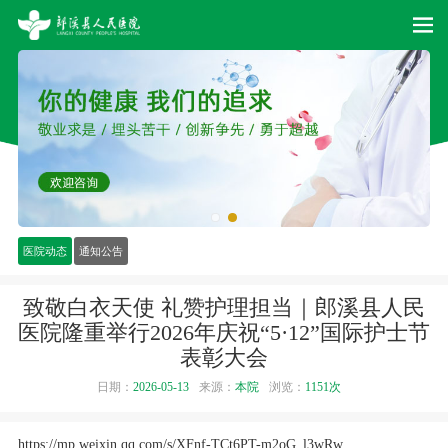
医院动态
通知公告
致敬白衣天使 礼赞护理担当｜郎溪县人民
医院隆重举行2026年庆祝“5·12”国际护士节
表彰大会
日期：
2026-05-13
来源：
本院
浏览：
1151次
https://mp.weixin.qq.com/s/XFnf-TCt6PT-m2oG_l3wRw