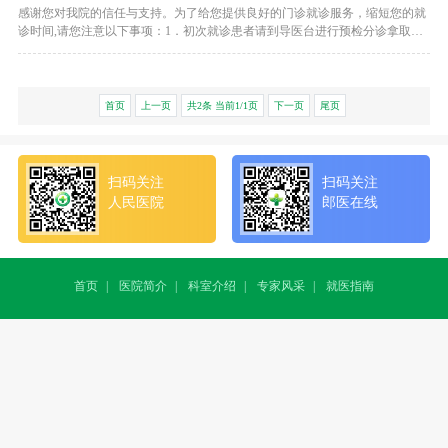
感谢您对我院的信任与支持。为了给您提供良好的门诊就诊服务，缩短您的就
诊时间,请您注意以下事项：1．初次就诊患者请到导医台进行预检分诊拿取门
诊病例，挂号后到相关科室就诊，复诊病人可直接持门诊病例挂号到相关科室
就诊。急、重、危病员可挂急诊号，携带身份证的患者可持病例直接挂号，未
带身份证的患者请在导医台填写
首页
上一页
共2条 当前1/1页
下一页
尾页
扫码关注
扫码关注
人民医院
郎医在线
首页
|
医院简介
|
科室介绍
|
专家风采
|
就医指南