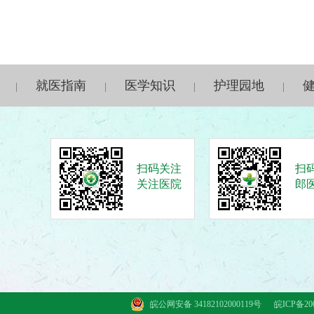
就医指南
医学知识
护理园地
|
|
|
|
扫码关注
扫
关注医院
郎
皖公网安备 34182102000119号
皖ICP备200