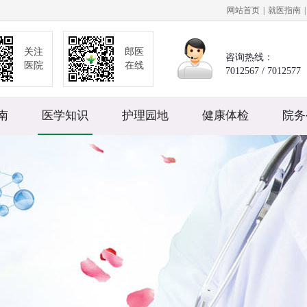
网站首页
|
就医指南
|
关注
郎医
咨询热线：
医院
在线
7012567 / 7012577
南
医学知识
护理园地
健康体检
院务