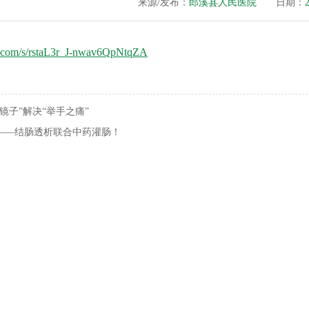
来源/发布：
郎溪县人民医院
日期：
qq.com/s/rstaL3r_J-nwav6QpNtqZA
镜子”解决“举手之痛”
——结肠透析联合中药灌肠！
1
2